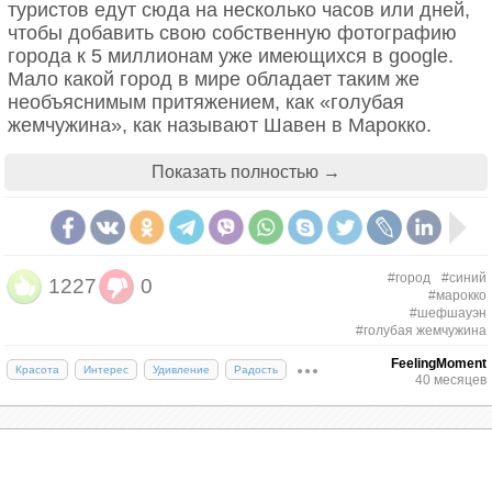
туристов едут сюда на несколько часов или дней,
чтобы добавить свою собственную фотографию
города к 5 миллионам уже имеющихся в google.
Мало какой город в мире обладает таким же
необъяснимым притяжением, как «голубая
жемчужина», как называют Шавен в Марокко.
Привлекать туристов только цветом стен — вот
настоящая магия.
Показать полностью →
#город
#синий
1227
0
#марокко
#шефшауэн
#голубая жемчужина
FeelingMoment
Красота
Интерес
Удивление
Радость
40 месяцев