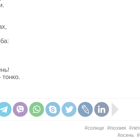
и.
,
ах,
ба:
ень!
 тонко.
#солнце
#поэзия
#лет
#осень
#