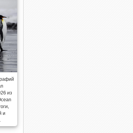
графий
an
026 из
Ocean
оги,
й и
.