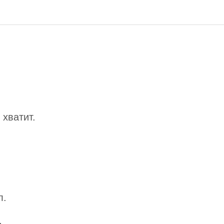
 хватит.
.
л.
,