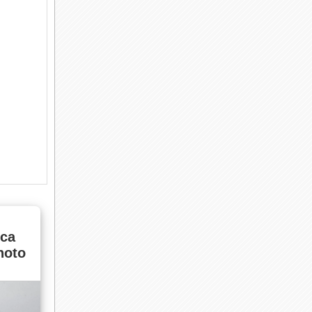
са
hoto