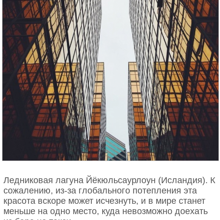
Ледниковая лагуна Йёкюльсаурлоун (Исландия). К
сожалению, из-за глобального потепления эта
красота вскоре может исчезнуть, и в мире станет
меньше на одно место, куда невозможно доехать