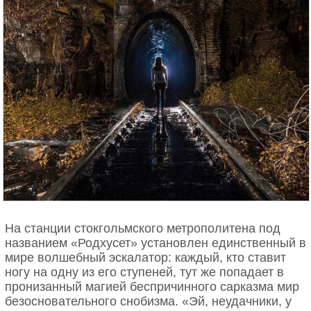
На станции стокгольмского метрополитена под
названием «Родхусет» установлен единственный в
мире волшебный эскалатор: каждый, кто ставит
ногу на одну из его ступеней, тут же попадает в
пронизанный магией беспричинного сарказма мир
безосновательного снобизма. «Эй, неудачники, у