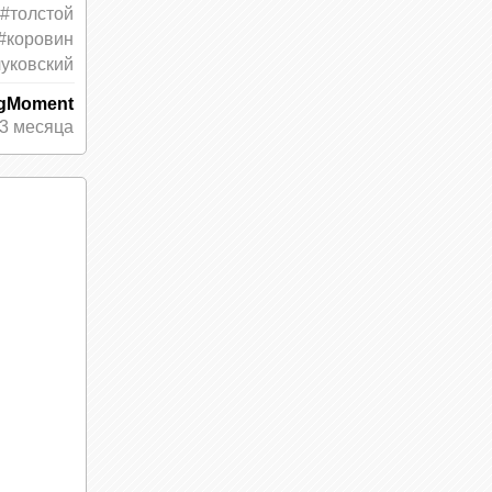
#толстой
#коровин
чуковский
ngMoment
3 месяца