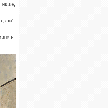
л наше,
ждали".
тине и