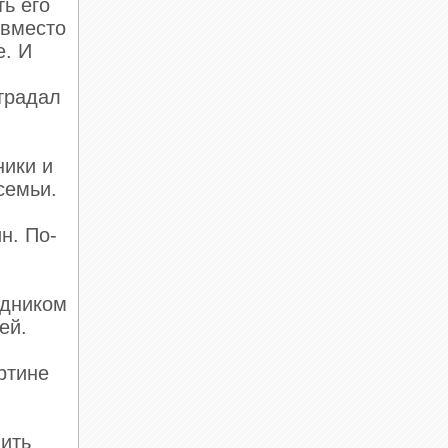
ть его
 вместо
е. И
традал
ники и
семьи.
н. По­
д­ником
ей.
артине
шить