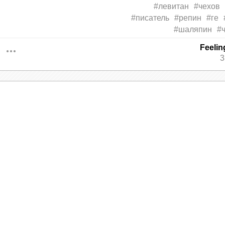
#левитан
#чехов
#писатель
#репин
#ге
#шаляпин
#
Feeli
3