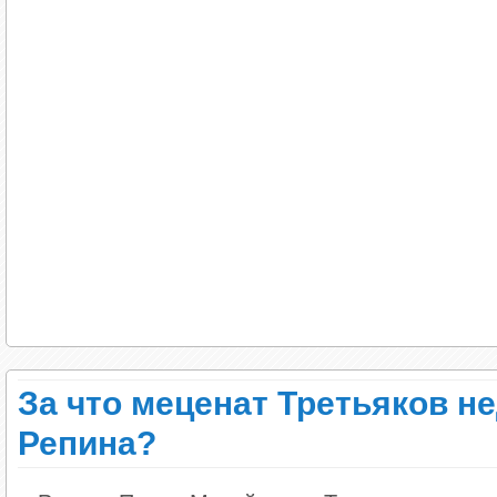
В 1906 году Корней Чуковский снимал дачу в
сосед, невысокий пожилой человек, и переда
Лазаревского. Послание начиналось словами
который доставит Вам эту записку, спешу с
Чуковский был поражен этой встречей.
«Казалось невероятным, что знаменитый худо
людей сделалось в то время синонимом гения,
скромностью сбросить с себя всю свою славу 
к безвестному юнцу-литератору», — вспомин
За что меценат Третьяков 
Репина?