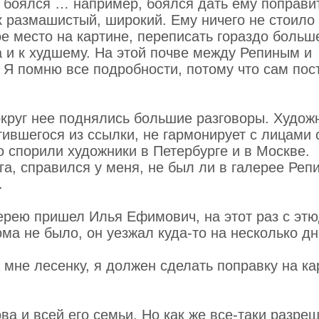
о боялся … например, боялся дать ему поправи
к размашистый, широкий. Ему ничего не стоило
е место на картине, переписать гораздо больш
а и к худшему. На этой почве между Репиным и
 Я помню все подробности, потому что сам пос
округ нее поднялись большие разговоры. Худож­
атившегося из ссылки, не гармонирует с лицами 
о спорили художники в Петербурге и в Москве.
а, справился у меня, не был ли в галерее Репи
.
е­рею пришел Илья Ефимович, на этот раз с этю
дома не было, он уезжал куда-то на несколько дн
а мне лесенку, я должен сделать поправку на к
ва и всей его семьи. Но как же все-таки разре