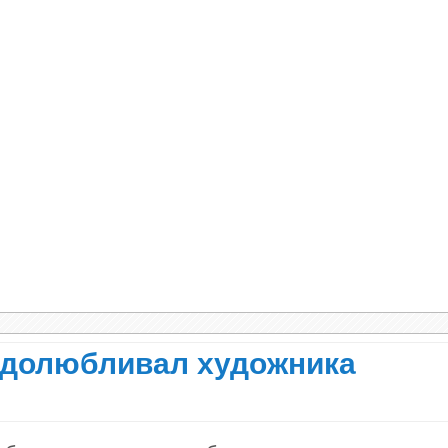
 финском поселке Куоккала. Однажды к нему за
л письмо из Петербурга от писателя Ивана
: «Пользуясь любезностью Ильи Ефимовича Ре
ообщить…» Не узнавший знаменитого живописца
жник, самое имя которого для множества русс
 может так легко и свободно, с такой обаятел
и, как равный к равному, взобраться на убогий
ал он.
недолюбливал художника