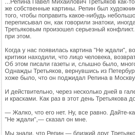
...Ре­пина Павел Михайлович Третьяков как-т
же собственные картины. Репин был художни
того, чтобы поправить какое-нибудь небольшо
переписывал он, как говорили знатоки, иногд
Третьяковым произошел серьезный конфликт.
при этом.
Когда у нас появилась картина "Не ждали", в
критики находили, что лицо человека, воз­вр
Об этом писали газеты и, слышно было, мног
Однажды Третьяков, вернувшись из Петербург
хоже было, что он поджидал Репина в Москву
И действительно, через несколько дней в гал
и красками. Как раз в этот день Третья­кова 
— Жалко, что его нет. Ну, все равно. Дайте-к
"Не ждали",— сказал он мне.
Мы знали, что Репин — близкий друг Третьяко