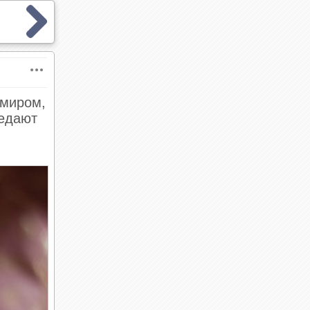
 миром,
редают