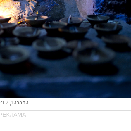
гни Дивали
РЕКЛАМА