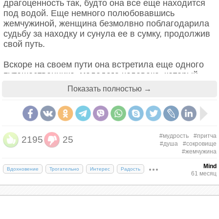
драгоценность так, будто она все еще находится
под водой. Еще немного полюбовавшись
жемчужиной, женщина безмолвно поблагодарила
судьбу за находку и сунула ее в сумку, продолжив
свой путь.
Вскоре на своем пути она встретила еще одного
путешественника, молодого человека, который
сильно устал и проголодался. Они обменялись
Показать полностью →
несколькими словами, после чего мудрая женщина
пригласила его разделить свой обед. По мере
дальнейшего общения женщина узнала, что
молодой человек приехал из того города, в
который она направлялась. Это было место, где
#мудрость
#притча
2195
25
#душа
#сокровище
она родилась. Когда они закончили свой обед,
#жемчужина
молодой человек заметил драгоценный камень в
ее сумке.
Mind
Вдохновение
Трогательно
Интерес
Радость
61 месяц
«Боже мой! — воскликнул он. — Это то, что я
думаю?»
«Да, все верно, — ответила женщина с блеском в