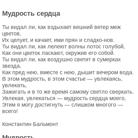
ресторан. Хотя, по словам Юлии, это её жизненная
49. Единственный способ сохранить здоровье —
стратегия — мобилизоваться в ответ на удар
Мудрость сердца
это есть то, чего не хочешь, пить то, чего не
судьбы.
любишь, и делать то, что не нравится.
Ты видал ли, как вздыхает вешний ветер меж
13. Валентина Терешкова, космонавт
цветов,
50. Путешествия гибельны для предрассудков,
Их целует, и качает, ими прян и сладко-нов.
фанатизма и ограниченности, поэтому многим
Не стоит недооценивать «непрофильные»
Ты видал ли, как лелеют волны лотос голубой,
людям они так остро необходимы. Нельзя прийти к
таланты.
Как они цветок ласкают, окружив его собой.
широким, здравым и терпимым взглядам на людей
Ты видал ли, как воздушно светит в сумерках
и на вещи, прозябая всю жизнь в одном
звезда,
маленьком уголке Земли.
Как пред нею, вместе с нею, дышит вечером вода.
В этом мудрость, в этом счастье — увлекаясь,
увлекать,
Зажигать и в то же время самому светло сверкать.
Увлекая, увлекаться — мудрость сердца моего,
Этим я могу достигнуть — слишком многого —
всего!
Константин Бальмонт
Мудрость