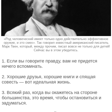
верность друзей!
5. Айн Рэнд, писательница,
создательница философии
19. Не стоит ездить быстрее, чем летает твой
объективизма
ангел хранитель!
Не стоит забывать про личное счастье: в разумном
20. Меняю яркие воспоминания на свежие
эгоизме нет ничего плохого.
ощущения.
«Род человеческий имеет только одно действительно эффективное
оружие, и это смех». Так говорил известный американский писатель
Марк Твен, который, между прочим, писал вовсе не только для детей!
Сейчас вы в этом убедитесь.
1. Если вы говорите правду, вам не придется
ничего вспоминать.
2. Хорошие друзья, хорошие книги и спящая
совесть — вот идеальная жизнь.
Цитаты которые приписывают Сократу
3. Всякий раз, когда вы окажетесь на стороне
большинства, это время, чтобы остановиться и
(Нет доказательств что автор Сократ или цитаты
задуматься.
переделанные «под Сократа»)
Фото: Public Domain / Wikimedia Commons