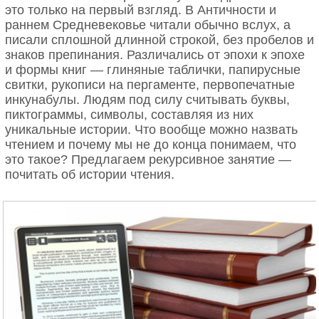
это только на первый взгляд. В Античности и
В любимом деле можно реализоваться разными
раннем Средневековье читали обычно вслух, а
путями.
писали сплошной длинной строкой, без пробелов и
знаков препинания. Различались от эпохи к эпохе
и формы книг — глиняные таблички, папирусные
свитки, рукописи на пергаменте, первопечатные
инкунабулы. Людям под силу считывать буквы,
пиктограммы, символы, составляя из них
уникальные истории. Что вообще можно назвать
чтением и почему мы не до конца понимаем, что
это такое? Предлагаем рекурсивное занятие —
почитать об истории чтения.
magiageladapatinagememportugues.blogspot.ru
Вся моя жизнь состоит из жизни моих учеников.
Через них я разговаривала с миром. И миллионы
людей меня слушали. Такое не каждому выпадает.
- Татьяна Тарасова
Истинная мудрость