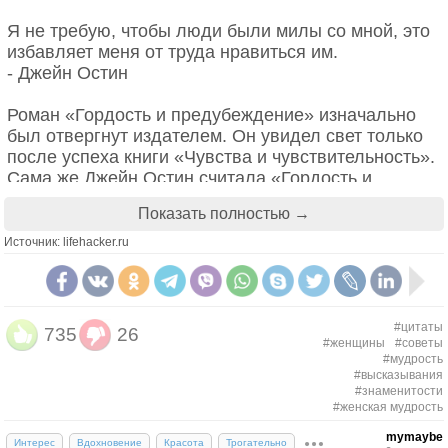
Мелисса).
Я не требую, чтобы люди были милы со мной, это
* * *
избавляет меня от труда нравиться им.
- Джейн Остин
Надо принимать даже насмешки комиков: если они
поделом, то это нас исправит, если нет, то это нас
Роман «Гордость и предубеждение» изначально
не касается. (По Диогену Лаэртскому).
был отвергнут издателем. Он увидел свет только
после успеха книги «Чувства и чувствительность».
* * *
Сама же Джейн Остин считала «Гордость и
предубеждение» любимым ребёнком. И не зря:
Неужели мой собственный плащ годился, чтобы в
Показать полностью →
роман включён в рейтинг 200 лучших книг по
нем жить, и не годится, чтобы в нем умереть? — В
версии BBC.
Источник: lifehacker.ru
ответ на предложение Аполлодора надеть его
прекрасный плащ перед смертью. (По Диогену
2. Софья Ковалевская, математик
Лаэртскому)
За самостоятельность нужно бороться.
#цитаты
735
26
* * *
#женщины
#советы
#мудрость
#высказывания
Ничего сверх меры. — Ответ на вопрос одного
#знаменитости
юноши, в чем добродетель. (По Диогену
#женская мудрость
Лаэртскому).
mymaybe
Интерес
Вдохновение
Красота
Трогательно