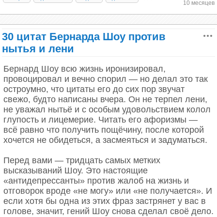
10 месяцев
сказал, что он ничего не знает, то не лучше ли
28. Лучше промолчать и показаться дураком,
спокойно пользоваться нам наследственным
нежели заговорить и не оставить на этот счет
правом на это признание, нежели доставать его с
никаких сомнений.
30 цитат Бернарда Шоу против
такими хлопотами, каких стоило оно покойнику
нытья и лени
афинскому мудрецу… (Иван Крылов, «Мысли
29. Удача улыбается смелым… А потом долго ржет
философа по моде (или способ казаться
над ними!
Бернард Шоу всю жизнь иронизировал,
разумным, не имея ни капли разума)», 1792)
провоцировал и вечно спорил — но делал это так
30. Мудрость не всегда приходит с возрастом.
остроумно, что цитаты его до сих пор звучат
* * *
Бывает, что возраст приходит один.
свежо, будто написаны вчера. Он не терпел лени,
Фото: Túrelio / Wikimedia Commons
не уважал нытьё и с особым удовольствием колол
Без дружбы никакое отношение между людьми не
31. Ничего страшного, если над тобой смеются.
глупость и лицемерие. Читать его афоризмы —
имеет ценности.
Гораздо хуже, когда над тобой плачут.
Мать Тереза
всё равно что получить пощёчину, после которой
хочется не обидеться, а засмеяться и задуматься.
* * *
32. Наша свобода напоминает светофор, у
Нам не нужны ружья и бомбы. Чтобы победить зло,
которого горят три огня сразу.
нам нужны любовь и сострадание. Все труды
Перед вами — тридцать самых метких
Берегись также, чтобы люди, заметив твое
любви — это труды на благо мира.
высказываний Шоу. Это настоящие
непочтение к родителям, не стали сообща
33. Положительные эмоции — это эмоции, которые
«антидепрессанты» против жалоб на жизнь и
презирать тебя, и чтобы тебе не остаться вовсе
возникают, если на все положить.
Свою жизнь мать Тереза посвятила «служению
отговорок вроде «не могу» или «не получается». И
без друзей, потому что, как только они заметят
беднейшим из бедных». В трущобах индийской
если хотя бы одна из этих фраз застрянет у вас в
твою неблагодарность к родителям, никто не
34. Жизнь как рояль: клавиша белая, клавиша
Калькутты она кормила голодных, заботилась о
голове, значит, гений Шоу снова сделал своё дело.
может быть уверен, что, сделав тебе доброе дело,
черная... крышка.