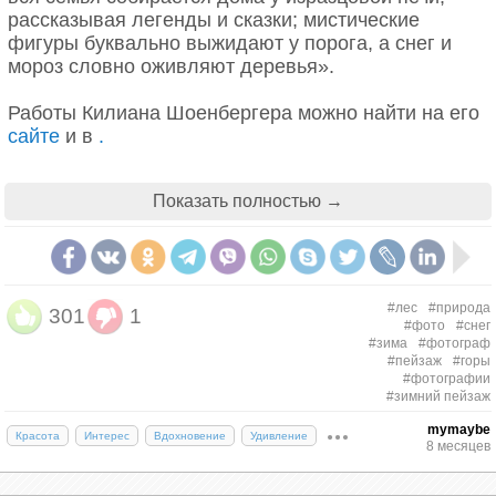
рассказывая легенды и сказки; мистические
фигуры буквально выжидают у порога, а снег и
мороз словно оживляют деревья».
Работы Килиана Шоенбергера можно найти на его
сайте
и в
.
Показать полностью →
#лес
#природа
301
1
#фото
#снег
#зима
#фотограф
#пейзаж
#горы
#фотографии
#зимний пейзаж
mymaybe
Красота
Интерес
Вдохновение
Удивление
8 месяцев