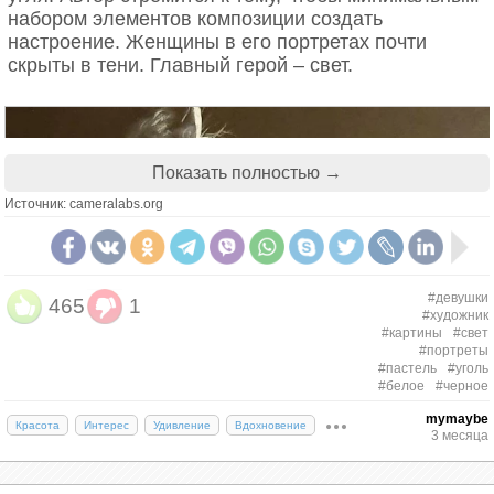
набором элементов композиции создать
настроение. Женщины в его портретах почти
скрыты в тени. Главный герой – свет.
Показать полностью →
Источник: cameralabs.org
#девушки
465
1
#художник
#картины
#свет
#портреты
#пастель
#уголь
#белое
#черное
mymaybe
Красота
Интерес
Удивление
Вдохновение
3 месяца