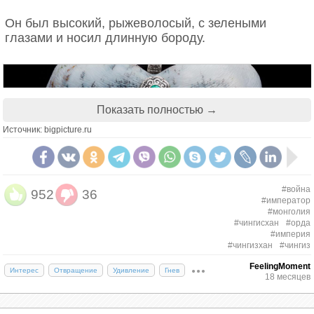
Он был высокий, рыжеволосый, с зелеными
глазами и носил длинную бороду.
Показать полностью →
Источник: bigpicture.ru
#война
952
36
#император
#монголия
#чингисхан
#орда
#империя
#чингизхан
#чингиз
FeelingMoment
Интерес
Отвращение
Удивление
Гнев
18 месяцев
3. Чингисхан на 50% европеец, на 50%