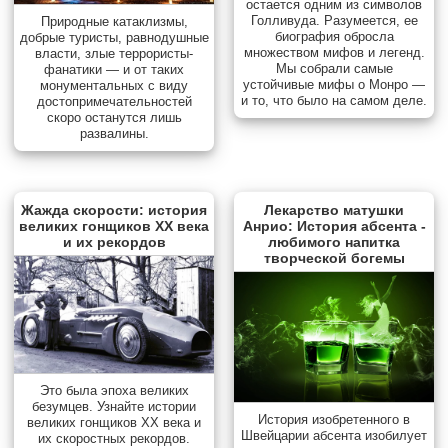
остается одним из символов
Голливуда. Разумеется, ее
Природные катаклизмы,
биография обросла
добрые туристы, равнодушные
множеством мифов и легенд.
власти, злые террористы-
Мы собрали самые
фанатики — и от таких
устойчивые мифы о Монро —
монументальных с виду
и то, что было на самом деле.
достопримечательностей
скоро останутся лишь
развалины.
Жажда скорости: история
Лекарство матушки
великих гонщиков XX века
Анрио: История абсента -
и их рекордов
любимого напитка
творческой богемы
Это была эпоха великих
безумцев. Узнайте истории
История изобретенного в
великих гонщиков XX века и
Швейцарии абсента изобилует
их скоростных рекордов.