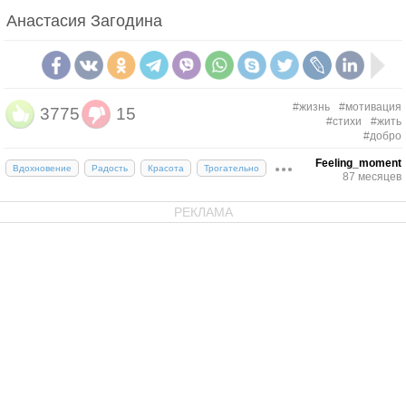
Анастасия Загодина
#жизнь
#мотивация
3775
15
#стихи
#жить
#добро
Feeling_moment
Вдохновение
Радость
Красота
Трогательно
87 месяцев
РЕКЛАМА