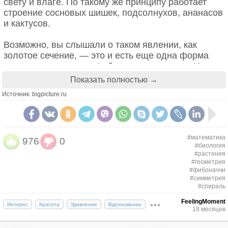
свету и влаге. По такому же принципу работает
строение сосновых шишек, подсолнухов, ананасов
и кактусов.
Возможно, вы слышали о таком явлении, как
золотое сечение, — это и есть еще одна форма
последовательности Фибоначчи в природе. И все
растения так или иначе имеют свою геометрию.
Показать полностью →
Однако у одних из них геометрия более очевидная
Источник: bigpicture.ru
и яркая, чем у других. И вот лишь некоторые
примеры.
#математика
976
0
Романеско
#биология
#растения
#геометрия
Романеско отличается светло-зеленым цветом и
#фибоначчи
незабываемым видом, по своей форме напоминая
#симметрия
фрактал. По сравнению с обычной цветной
#спираль
капустой текстура романеско как овоща не такая
FeelingMoment
Интерес
Красота
Удивление
Вдохновение
хрустящая, а вкус не такой характерный, скорее
18 месяцев
утонченный и ореховый.