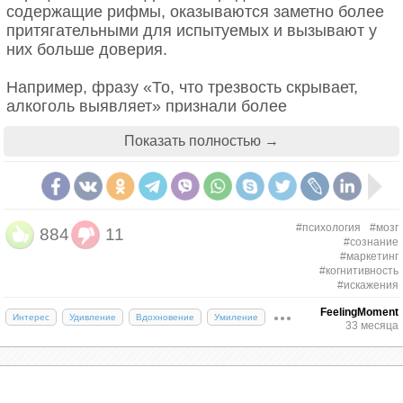
содержащие рифмы, оказываются заметно более
притягательными для испытуемых и вызывают у
них больше доверия.
Например, фразу «То, что трезвость скрывает,
алкоголь выявляет» признали более
убедительной, чем тезис «Трезвость прячет то, что
Показать полностью →
выявляет алкоголь». Эффект может быть
спровоцирован тем, что рифма облегчает
когнитивные процессы и прочно связывает в
нашем подсознании, казалось бы, разрозненные
части предложения.
#психология
#мозг
884
11
#сознание
Эффект якоря
#маркетинг
#когнитивность
#искажения
FeelingMoment
Многие люди используют первую бросающуюся
Интерес
Удивление
Вдохновение
Умиление
33 месяца
им в глаза информацию и делают дальнейшие
выводы о чем-то только на ее основе. Как только
человек «устанавливает якорь», он выносит
последующие суждения, не пытаясь заглянуть