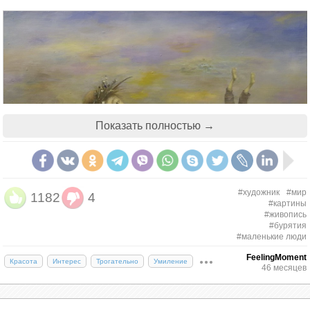
Показать полностью →
#художник
#мир
1182
4
#картины
#живопись
#бурятия
#маленькие люди
FeelingMoment
Красота
Интерес
Трогательно
Умиление
46 месяцев
Сюжеты очень простые и несколько однообразные