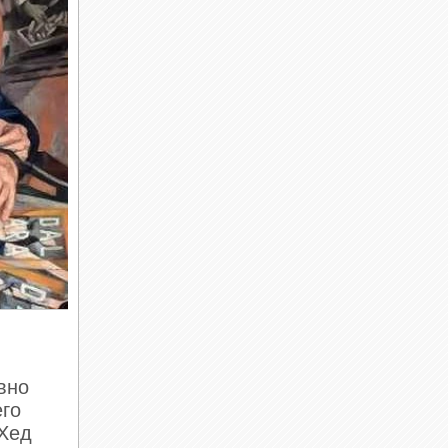
вно
его
 Хед