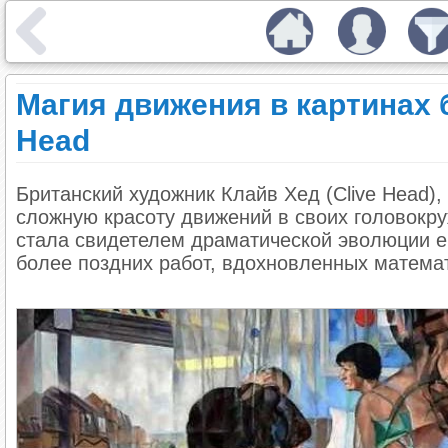
Магия движения в картинах 
Head
Британский художник Клайв Хед (Clive Head),
сложную красоту движений в своих головокру
стала свидетелем драматической эволюции ег
более поздних работ, вдохновленных матема