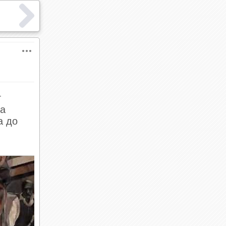
т
ра
а до