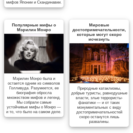
мифов Японии и Скандинавии.
Популярные мифы о
Мировые
Мэрилин Монро
достопримечательности,
которые могут скоро
исчезнуть
Мэрилин Монро была и
остается одним из символов
Голливуда. Разумеется, ее
Природные катаклизмы,
биография обросла
добрые туристы, равнодушные
множеством мифов и легенд.
власти, злые террористы-
Мы собрали самые
фанатики — и от таких
устойчивые мифы о Монро —
монументальных с виду
и то, что было на самом деле.
достопримечательностей
скоро останутся лишь
развалины.