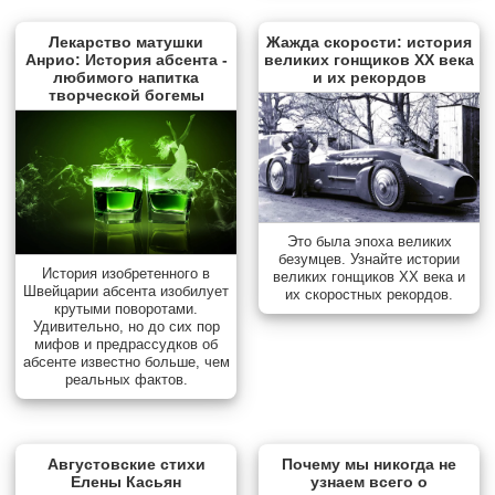
Лекарство матушки
Жажда скорости: история
Анрио: История абсента -
великих гонщиков XX века
любимого напитка
и их рекордов
творческой богемы
Это была эпоха великих
безумцев. Узнайте истории
История изобретенного в
великих гонщиков XX века и
Швейцарии абсента изобилует
их скоростных рекордов.
крутыми поворотами.
Удивительно, но до сих пор
мифов и предрассудков об
абсенте известно больше, чем
реальных фактов.
Августовские стихи
Почему мы никогда не
Елены Касьян
узнаем всего о