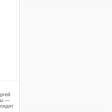
ергей
ны —
глядят