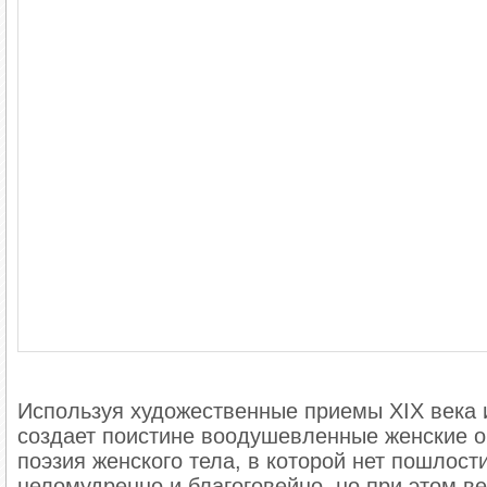
Используя художественные приемы XIX века и
создает поистине воодушевленные женские о
поэзия женского тела, в которой нет пошлост
целомудренно и благоговейно, но при этом в