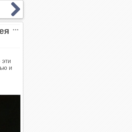
ея
й
 эти
ью и