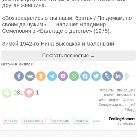
другая женщина.
«Возвращались отцы наши, братья / По домам, по
своим да чужим», — напишет Владимир
Семенович в «Балладе о детстве» (1975).
Зимой 1942-го Нина Высоцкая и маленький
Володя оказались в Оренбургской области.
Показать полностью →
Мальчик жил в приюте. Мать, работавшая в
несколько смен, часто навещала ребенка,
Источник: eksmo.ru
обязательно с кружкой свежего молока. В ответ,
как рассказывают сотрудники Музея Высоцкого, у
него всегда лежал в кармане кусочек дефицитного
сахара «для мамочки».
#факты
#высоцкий
981
1
#поэт
#музыкант
#биография
#актер
Но и со второй женой отца Евгенией Лихалатовой
#владимир высоцкий
сложились очень теплые отношения. Вопреки всем
#бард
ожиданиям, она не стала в глазах пасынка
FeelingMoment
коварной разлучницей. С 1946 года маленький
Интерес
Вдохновение
Трогательно
Красота
22 месяца
Высоцкий жил с отцом в квартире мачехи, которая
серьезно занималась его воспитанием, в том