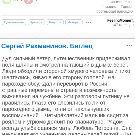
статусе главного советского композитора и
#композитор
Гёте, когда тому было 14 лет. Как-то после
#пианист
#queen
человека с достатком: как писал он сам, изрядную
выступления Моцарта мальчик подошёл к
#богемская рапсодия
долю таланта пришлось пустить на создание
композитору выразить восхищение его игрой. Он
посредственной музыки к пафосным кинофильмам
FeelingMoment
Вдохновение
Красота
Радость
Интерес
также отметил, что ему самому так никогда не
47 месяцев
— зато денег теперь было в избытке. Он позволил
научиться и в его голову приходят только стихи.
себе автомобиль, правда, лишь «Волгу», а не
Им то и был юный Гёте.
такой желанный «Мерседес»: шлейф от «сумбура»
Сергей Рахманинов. Беглец
тянулся и после смерти Сталина.
У Моцарта было отличное чувство юмора.
Однажды его разыграл приятель: прислал
Дул сильный ветер, путешественник придерживал
Вольфгангу огромную посылку, в которой была
поля шляпы и смотрел на тающий в дымке берег.
лишь надпись: «Дорогой Вольфганг! Я жив и
Люди обходили стороной хмурого человека и тихо
здоров!». Получатель не растерялся и прислал
шептались, кивая в его сторону головой. На
ответ в виде посылки с камнем внутри. На нём
пароходе обсуждали переворот в России,
было написано: «Дорогой друг, этот камень
страшные перемены в стране и возможность
Фридерик Шопен. Около 1849 года Источник: Louis-Auguste Bisson,
свалился у меня с души, когда я получил твое
Public domain, via Wikimedia Commons
выживания на чужбине. Эти разговоры путнику не
послание!».
нравились. Глаза его слезились то ли от
пароходного дыма, то ли от нахлынувших
Гений импровизации
Первой любовью Моцарта была известная певица
воспоминаний... Четырёхлетний мальчик сидит за
Элоиза Вебер. Они познакомились в немецком
роялем и угрюмо долбит по клавиатуре. Рядом
городе Манхейм. Вольфганг влюбился сразу. Ему
Сохранились по меньшей мере две фотографии
всегда улыбающаяся мать, Любовь Петровна. Она
пришлось вернуться домой в Австрию, так
Фридерика Шопена. Одна из них была сделана
накрывает его худенькую ладонь своей рукой: «Ты