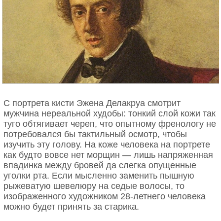
впору прощаться с жизнью». Что Дмитрий
Дмитриевич и делал — тем более, что был в ту
пору молодым семьянином: жена Нина ждала их
первенца — дочь Галину.
С Ниной Варзар юный Дмитрий обручился тайком
от родственников: мать его была, по
воспоминаниям самого композитора, женщиной
тираничной и однажды уже воспротивилась его
отношениям с другой девушкой. Нет, Софья
С портрета кисти Эжена Делакруа смотрит
Васильевна Шостакович (Кокоулина) не страдала
мужчина нереальной худобы: тонкий слой кожи так
от ревности: скорее, она не доверяла
туго обтягивает череп, что опытному френологу не
болезненного сына чужой заботе. Здоровье юноши
потребовался бы тактильный осмотр, чтобы
пошатнулось вскоре после смерти отца, лишившей
изучить эту голову. На коже человека на портрете
семью средств к существованию.
как будто вовсе нет морщин — лишь напряженная
впадинка между бровей да слегка опущенные
Тогда Митя учился в Петроградской
уголки рта. Если мысленно заменить пышную
консерватории, в послереволюционные годы не
рыжеватую шевелюру на седые волосы, то
способной давать достаточный паек. В 1922 году
изображенного художником 28-летнего человека
операция по удалению аппендикса едва не стала
можно будет принять за старика.
для студента последней. «Двадцать два раза