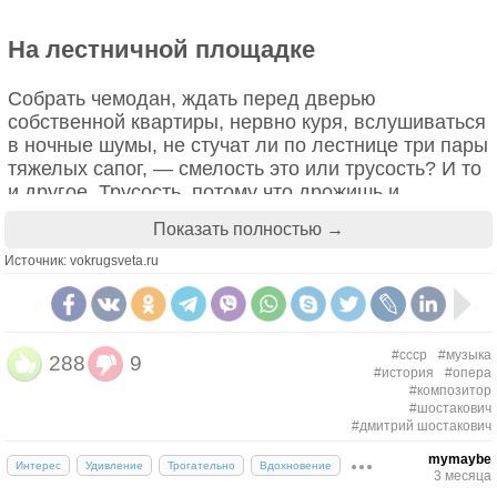
На лестничной площадке
Собрать чемодан, ждать перед дверью
собственной квартиры, нервно куря, вслушиваться
в ночные шумы, не стучат ли по лестнице три пары
тяжелых сапог, — смелость это или трусость? И то
и другое. Трусость, потому что дрожишь и
воображаешь, что последует дальше, отчего
Показать полностью →
дрожь лишь сильнее. Смелость — потому что
спасаешь родных от унизительного зрелища, как
Источник: vokrugsveta.ru
тебя вытаскивают прямо из постели и забирают
навсегда. Тридцатилетний Дмитрий Шостакович
наверняка мучился сомнениями, трус он или
храбрец. Независимо от ответа, чемодан он
#ссср
#музыка
288
9
#история
#опера
собирал и на площадку ночами выходил. После
#композитор
«Сумбура вместо музыки» прийти за ним были
#шостакович
просто обязаны.
#дмитрий шостакович
mymaybe
Интерес
Удивление
Трогательно
Вдохновение
26 января 1936 года постановку оперы «Леди
3 месяца
Макбет Мценского уезда» посетила вся советская