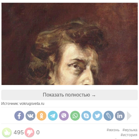
начиналась рвота; на сестру милосердия
обрушились все известные ему бранные слова, а
под конец он стал просить знакомого, чтобы тот
привел милиционера, способного единым махом
положить конец всем мучениям. Пусть с порога
меня пристрелит, молил он. Но приятель отказал
ему в избавлении», — так описывает тот день
Джулиан Барнс.
Показать полностью →
Источник: vokrugsveta.ru
#жизнь
#музыка
495
0
#история