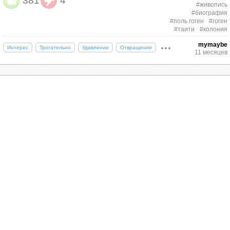
381
4
#живопись
#биография
#поль гоген
#гоген
#таити
#колония
mymaybe
Интерес
Трогательно
Удивление
Отвращение
11 месяцев
Глава IV: Анатомия взрыва
Поль Гоген Портрет матери художника 1890 — 1893
Роль фон Неймана в создании атомной бомбы
общеизвест-на. Но мало кто знает о его
На фоне навязчивой идеи привнесения
одержимости эстетикой разруше-ния. Он изучал
цивилизации в отдаленные уголки планеты Гоген
взрывы не только как физический процесс, но и как
обосновавшийся на Таити в 1891 году выглядит
форму математической поэзии.
одним из немногих сознательно занявших
противоположную позицию, или, по крайней мере,
В своих записках он описывал ядерный взрыв как
пытающихся снять с себя бремя белого человека.
«симфо-нию превращений»: материя становится
Так ли все просто?
энергией, порядок - хаосом, будущее - прошлым.