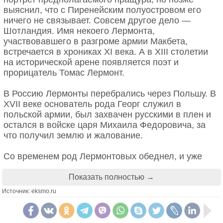
своего состояния на разработку фонетического
выяснил, что с Пиренейским полуостровом его
алфавита, чтобы слова писались так, как
ничего не связывает. Совсем другое дело —
слышатся. Так появился "алфавит Шоу", где,
Шотландия. Имя некоего Лермонта,
например, слово fish можно было бы писать как
участвовавшего в разгроме армии Макбета,
ghoti (gh как в enough, o как в women, ti как в
встречается в хрониках XI века. А в XIII столетии
nation). Естественно, всерьёз это никто не
на исторической арене появляется поэт и
использовал — кроме как в шутках.
прорицатель Томас Лермонт.
В Россию Лермонты перебрались через Польшу. В
XVII веке основатель рода Георг служил в
польской армии, был захвачен русскими в плен и
остался в войске царя Михаила Федоровича, за
что получил землю и жалование.
Со временем род Лермонтовых обеднел, и уже
отец поэта числился в мелкопоместных и
неродовитых дворянах. Это приводило в ярость
Показать полностью →
его тещу, урожденную Столыпину,
Источник: eksmo.ru
представительницу древнего рода. Кстати, по
материнской линии Михаил Лермонтов приходится
троюродным братом знаменитому реформатору