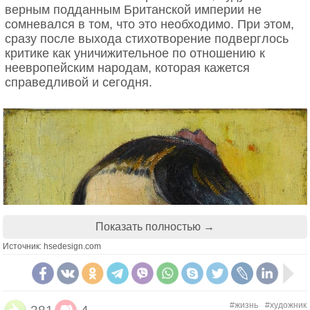
была не просто математическим трактатом. Это
верным подданным Британской империи не
была попытка создать математику человеческой
сомневался в том, что это необходимо. При этом,
души - систему уравнений, способную
сразу после выхода стихотворение подверглось
предсказать, как поведут себя люди в ситуации
критике как уничижительное по отношению к
неопределённости.
неевропейским народам, которая кажется
справедливой и сегодня.
Фон Нейман заметил, что лучшие покеристы
играют не против карт, а против других игроков.
Они создают модели сознания оппонентов и
постоянно их обновляют. Именно эта идея -
машины, моделирующей другие сознания - стала
основой для его работы над искусственным
интеллектом.
Показать полностью →
Источник: hsedesign.com
#жизнь
#художник