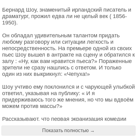
был связан с предпринятым путешествием на
Термин «сингулярность» фон Нейман
Мартинику и Панаму — первой попыткой
Бернард Шоу, знаменитый ирландский писатель и
позаимствовал не из физики, а из литературы. В
сознательного бегства из цивилизованного мира.
драматург, прожил едва ли не целый век ( 1856-
его библиотеке сохранилась книга Данте с
1950).
пометками на полях: «Singularitas — точка, где все
Наблюдая строительство Панамского канала Гоген
законы перестают действовать».
воочию мог видеть те преобразования, которые
Он обладал удивительным талантом придать
несла миру индустриализация. Чем беззащитнее
любому разговору или ситуации легкость и
Его предсказание о технологической
было местное население, тем быстрее исчезал
непосредственность. На премьере одной из своих
сингулярности роди-лось не из абстрактных
первобытный рай.
пьес Шоу вышел в антракте на сцену и обратился к
рассуждений, а из глубоко личного опыта. Фон
залу : «Ну, как вам нравится пьеса?» Пораженные
Нейман осознал, что его собственный интеллект
зрители не сразу нашлись с ответом. И только
растёт экспоненциально - каждое новое знание
один из них выкрикнул: «Чепуха!»
открывает доступ к ещё большему знанию. Он
экстраполировал эту закономерность на
Шоу учтиво ему поклонился и с чарующей улыбкой
технологическое развитие.
ответил, указывая на публику: « И я
придерживаюсь того же мнения, но что мы вдвоём
В частных беседах он говорил: «Я чувствую, как
можем против массы?»
мой разум расширяется каждый день. Но что
происходит, когда этот процесс станет доступен
Рассказывают, что первая экранизация комедии
машинам? Когда они смогут улучшать сами себя
Шоу «Пигмалион» имела в Англии большой успех.
без ограничений биологии?»
Показать полностью →
По этому поводу продюсер фильма устроил