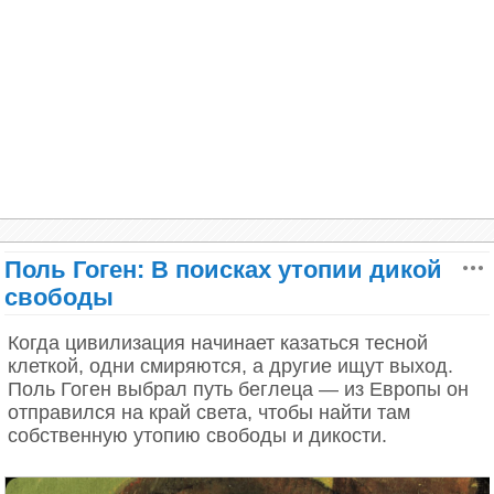
Глава II: Венгерский заговор
В Будапеште начала XX века существовала
удивительная концентрация будущих гениев: фон
Поль Гоген: В поисках утопии дикой
Нейман, Лео Силард, Эдвард Теллер, Юджин
Вигнер. Все они вышли из одного социального
свободы
круга, посещали одни и те же салоны, говорили на
одном языке интеллектуальной элиты.
Когда цивилизация начинает казаться тесной
клеткой, одни смиряются, а другие ищут выход.
Их называли «марсианами» - не только из-за
Поль Гоген выбрал путь беглеца — из Европы он
венгерского акцента, но и из-за их
отправился на край света, чтобы найти там
сверхъестественных способностей. Физик Энрико
собственную утопию свободы и дикости.
Ферми однажды заметил: «Они не могут быть
людьми. Они слишком умны».