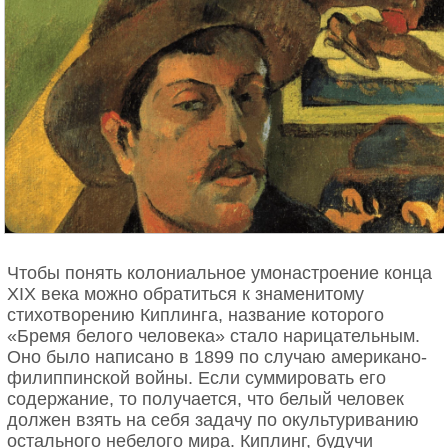
Но за этой легендой скрывается более глубокая
история. Венгерская еврейская интеллигенция
того времени жила на краю исчезновения. Они
знали, что их мир обречён, и поэтому вкладывали
всю свою энергию в создание знания, которое
переживёт их. Фон Нейман не просто изучал
математику - он создавал интеллектуальный
ковчег для человеческого разума.
Глава III: Тайна игры в покер
Мало кто связывает теорию игр фон Неймана с его
Чтобы понять колониальное умонастроение конца
страстью к покеру в лос-аламосских казино. Но
XIX века можно обратиться к знаменитому
именно за покерными столами он понял
стихотворению Киплинга, название которого
фундаментальную истину о человеческой природе:
«Бремя белого человека» стало нарицательным.
мы не рациональные существа, мы - существа,
Оно было написано в 1899 по случаю американо-
пытающиеся казаться рациональными.
филиппинской войны. Если суммировать его
содержание, то получается, что белый человек
Его «Теория игр и экономическое поведение»,
должен взять на себя задачу по окультуриванию
написанная совместно с Оскаром Моргенштерном,
остального небелого мира. Киплинг, будучи