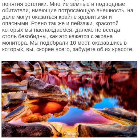
Дом Ольсон с картины «Мир
понятия эстетики. Многие земные и подводные
Эверглейдс – особый экорегион на юге штата
высоту до 15-ти метров.
обитатели, имеющие потрясающую внешность, на
Флорида, США. Здесь вы можете встретить и
Кристины» Эндрю Уайета
1. Льоро, Колумбия
деле могут оказаться крайне ядовитыми и
крокодилов, и аллигаторов, и ядовитых змей, и
опасными. Ровно так же и пейзажи, красотой
даже медведей с пантерами. К счастью, риск
которых мы наслаждаемся, далеко не всегда
оказаться с ними лицом к лицу не так велик —
столь безобидны, как это кажется с экрана
территория надежно защищена от попадания на
монитора. Мы подобрали 10 мест, оказавшись в
нее случайных прохожих.
которых, вы, скорее всего, забудете об их красоте.
Самое известное пражское привидение — дух Яна
Гуса, сожженного вместе со своими трудами 6
Остров Пасхи: за большими головами
июня 1415 года, — появляется лунными ночами