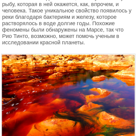
рыбу, которая в ней окажется, как, впрочем, и
внимательных и мудрых глаз — глаз змея, уже
человека. Такое уникальное свойство появилось у
Год создания картины: 1872
давно знающего все тайны этого мира.
Тропические леса Амазонки
реки благодаря бактериям и железу, которое
растворялось в воде долгие годы. Похожие
На полотне изображён старый аванпорт
Бойницкий замок, Словакия
феномены были обнаружены на Марсе, так что
французского города Гавра.
Рио Тинто, возможно, может помочь ученым в
исследовании красной планеты.
Та самая улица с картины «Парижская
улица в дождливую погоду» Гюстава
Кайботта
Питкэрн
Тропический лес Амазонки, самый крупный
тропический лес на Земле, является домом для