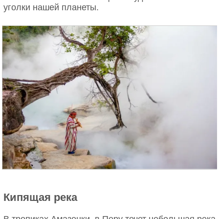
уголки нашей планеты.
Сокотра – архипелаг из четырёх островов и
оффшорная территория Йемена. Находится в
Аравийском море, в 241 километре к востоку от
Африканского Рога. Архипелаг состоит из трёх
обитаемых островов (Сокотра, Абд-эль-Кури и
Самха) и необитаемого острова Дарса.
Кипящая река