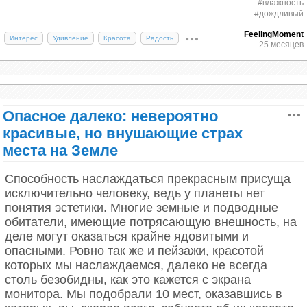
тихо.
#влажность
одноименной реки. Количество осадков в этом
#дождливый
районе составляет 5840 мм.
FeelingMoment
Интерес
Удивление
Красота
Радость
25 месяцев
9. Андагоя, Колумбия
Опасное далеко: невероятно
красивые, но внушающие страх
места на Земле
Способность наслаждаться прекрасным присуща
исключительно человеку, ведь у планеты нет
понятия эстетики. Многие земные и подводные
обитатели, имеющие потрясающую внешность, на
деле могут оказаться крайне ядовитыми и
опасными. Ровно так же и пейзажи, красотой
которых мы наслаждаемся, далеко не всегда
Супай: в глубинке Аризоны
столь безобидны, как это кажется с экрана
Молнии Кататумбо
монитора. Мы подобрали 10 мест, оказавшись в
Это поселение широко известно своим теплым