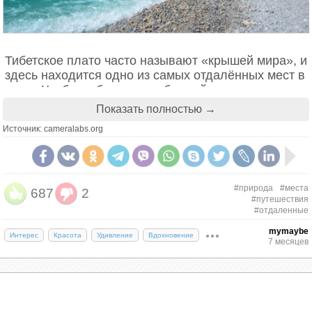
Тибетское плато часто называют «крышей мира», и
здесь находится одно из самых отдалённых мест в
мире. Чтобы добраться до ближайшего города с
населением 50 000 человек и более, необходимо
Показать полностью →
идти три недели: один день на автомобиле и ещё
Источник: cameralabs.org
20 дней пешком. Но захватывающие дух виды
стоят такого похода.
#природа
#места
687
2
#путешествия
#отдаленные
mymaybe
Интерес
Красота
Удивление
Вдохновение
7 месяцев