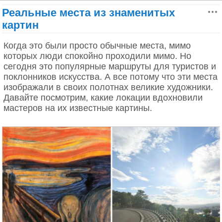
рекорд: 15058 мм. Количество осадков,
температура −71.2 градуса.
Реальные места из знаменитых
зафиксированных на всей территории Чоко,
Это одно из самых отдалённых от материков
составляет 8500 мм, но рекорд был установлен в
картин
населённых мест на Земле. Ближайшая
1947 году, когда здесь выпало 3569 мм. Это было
То, что вы видите на второй картинке, — редкий
континентальная точка – берега Южной Африки
в июле.
Когда это были просто обычные места, мимо
тип светлячков, которые были обнаружены только
примерно в двух с половиной тысячах километрах.
которых люди спокойно проходили мимо. Но
в этом регионе и называются Arachnocampa
На главном острове Тристан-да-Кунья проживает
5. Дебунджа, Камерун
сегодня это популярные маршруты для туристов и
luminosa.
менее 300 человек.
поклонников искусства. А все потому что эти места
изображали в своих полотнах великие художники.
Леса в азиатских субтропиках
Давайте посмотрим, какие локации вдохновили
мастеров на их известные картины.
Река Тинто (Rio Tinto)