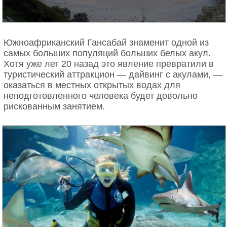
Пролив Дрейка
легенды.
Южноафриканский Гансабай знаменит одной из
самых больших популяций больших белых акул.
Хотя уже лет 20 назад это явление превратили в
туристический аттракцион — дайвинг с акулами, —
оказаться в местных открытых водах для
неподготовленного человека будет довольно
рискованным занятием.
Кто-то считает это творением «космических
Год создания картины: 1821
странников», а кто-то требует не обижать наших
Пролив Дрейка представляет из себя очень
предков, ибо им тоже было отлично знакомо
Дом, изображённый на картине, находится на реке
Иллоккортоормиут: прибрежная жизнь
опасный судоходный участок с сильными ветрами
чувство прекрасного. И художественными
Стаур между Суффолком и Эссексом, на востоке
и айсбергами между Антарктидой и мысом Горн в
навыками они обладали отменными.
Англии.
Южной Америке. Однако главные причины, по