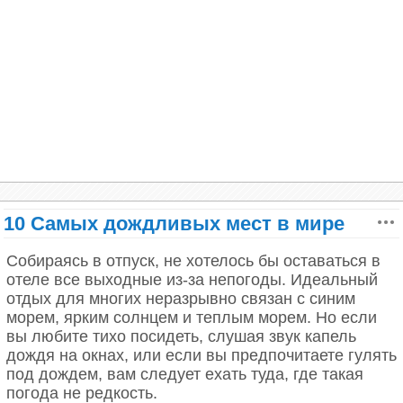
всемирного наследия ЮНЕСКО.
превращающий вещи в камень. Процесс занимает
от трех до пяти месяцев, но от желающих оставить
под водой плюшевого мишку или велосипед отбою
нет. Когда-то считалось, что источник проклят, но
ученые нашли более реалистичное объяснение –
его вода попросту чрезмерно насыщена
минералами.
10 Cамых дождливых мест в мире
Собираясь в отпуск, не хотелось бы оставаться в
отеле все выходные из-за непогоды. Идеальный
отдых для многих неразрывно связан с синим
морем, ярким солнцем и теплым морем. Но если
вы любите тихо посидеть, слушая звук капель
Оймякон: полюс холода
дождя на окнах, или если вы предпочитаете гулять
под дождем, вам следует ехать туда, где такая
погода не редкость.