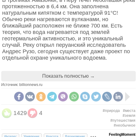
В тропиках Амазонки, в Перу течет небольшая река
протяженностью в 6,4 км. Она заполнена
натуральным кипятком с температурой 91°C!
Обычно реки нагреваются вулканами, но
ближайший расположен не ближе 700 км. Есть
теория, что вода нагревается под землей
геотермальной активностью, и это уникальный
случай. Реку открыл перуанский исследователь
Андрес Рузо, сегодня существует даже проект по
отдельной охране уникального водоема.
Пещера Мовиле с сероводородной
Показать полностью →
атмосферой
Источник: billionnews.ru
На юго-востоке Румынии рабочие случайно
обнаружили пещеру, полностью изолированную от
мира на протяжении последних 500 000 лет.
#природа
#места
Внутри находится озеро с водой, насыщенной
1429
4
#земля
серой, а атмосфера пропитана углекислым газом,
#путешествия
На острове Сокотра проживает около 40 тысяч
метаном и сероводородом. В этом серном аду
#необычное
человек. Есть две дороги, но общественного
существует жизнь – 33 эндемических вида; все
FeelingMoment
транспорта нет.
Интерес
Удивление
Красота
Вдохновение