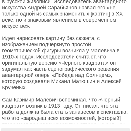
в русской живописи. Исследователь авангардного
отказывался раскрывать рецептуру. Даже
искусства Андрей Сарабьянов назвал его «не
ближайшие ученики (Рылов, Артамонов)
только одной из самых знаменитых [картин] в ХХ
вспоминали, что он «мешал краски за ширмой».
веке, но и знаковым явлением в современном
искусстве».
Современники считали его чуть ли не колдуном:
после оглушительного успеха он вдруг прекратил
Идея нарисовать картину без сюжета, с
выставляться на 20 лет. Говорили, что он
изображением подчеркнуто простой
“разочаровался в зрителях, которые видят свет, но
геометрической фигуры возникла у Малевича в
не видят смысла”. В эти годы он занимался
Загадочная улыбка, которая сводит с
1910-х годах. Исследователи считают, что
астрономией, читал труды по оптике, наблюдал за
оригинальную версию «Черного квадрата» он
ума
атмосферой.
задумал как часть сценографического решения
авангардной оперы «Победа над Солнцем»,
Есть свидетельства, что он часами мог смотреть на
Одержимость картиной да Винчи, скорее всего,
которую создавали Михаил Матюшин и Алексей
закат или луну, “пока цвета не перестают быть
началась в XIX веке. В Европе тогда увлекались
Крученых.
цветами”. Некоторые исследователи полагают, что
итальянским возрождением, в том числе
он экспериментировал с восприятием — хотел
творчеством Леонардо да Винчи. Художник заявил
Сам Казимир Малевич вспоминал, что «Черный
понять, где заканчивается видимое и начинается
о себе как изобретатель и учёный. Его считали
квадрат» возник в 1913 году. Он писал, что эта
воображаемое.
гением, который любил загадки. И как же тогда
работа должна была стать занавесом к спектаклю,
поверить, что «Джоконда» — это просто картина?
что это «зародыш всех возможностей, [который]
Куинджи умер в 1910 году, почти отшельником.
На это настроение повлияло и общее увлечение
принимает при своем развитии страшную силу, он
Ученики говорили, что перед смертью он
романтизмом.
является родоначальником куба и шара». Однако
повторял: “Я всё понял, но рассказать нельзя —