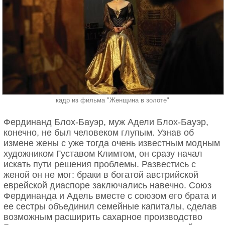
чувства между моделью и художником угасли.
Василий Кандинский с сыном Лодей. 1920.
По мотивам рисунков Кандинского ею были
созданы стекла «Прогулка» и «Спящая», а также
«Сцена с фаэтоном». Ее авторству также
принадлежат несколько работ в технике
аппликации. Одна из них — «Букет» — имеет на
обратной стороне трогательную надпись: «Моему
кадр из фильма "Женщина в золоте"
любимому бесконечно Васику от Нины всегда
твоей. Поздравление на 15-е июля 1918».
Картины бельгийского сюрреалиста знамениты
Фердинанд Блох-Бауэр, муж Адели Блох-Бауэр,
благодаря своей примитивности и мистичности.
конечно, не был человеком глупым. Узнав об
Художник, как правило, изображал обыденные
измене жены с уже тогда очень известным модным
вещи в неожиданных положениях и обстановке,
художником Густавом Климтом, он сразу начал
заставляя зрителя задумываться об объективности
Милле – один из самых талантливых
искать пути решения проблемы. Развестись с
своего сознания. Магритт говорил, что его работы
представителей Братства прерафаэлитов,
женой он не мог: браки в богатой австрийской
ничего не скрывают, но вызывают ощущение
вундеркинд, которому была обещана слава
еврейской диаспоре заключались навечно. Союз
волшебства.
великого художника (и он после экспериментов
Фердинанда и Адель вместе с союзом его брата и
юности действительно вернулся в лоно Академии
ее сестры объединил семейные капиталы, сделав
На картине «Стеклянный ключ» огромный камень
художеств, а к зрелости получил все возможные и
возможным расширить сахарное производство
грациозно расположился над массивной горой — и