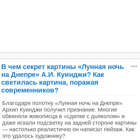
Впрочем, Франческо выиграл больше, так как взял
в жёны девушку из знатного рода Флоренции.
С годами дель Джокондо разбогател и стал
флорентийским чиновником. Считалось даже, что
он представлял интересы одной из самых
влиятельных семей Флоренции — Медичи.
Правда, за такую репутацию ему пришлось
поплатиться. После изгнания Медичи из
Флоренции его заключили в тюрьму и
оштрафовали. Когда Медичи вернулись,
В чем секрет картины «Лунная ночь
Франческо освободили.
на Днепре» А.И. Куинджи? Как
светилась картина, поражая
По одной из версий историков, супруг Лизы был не
современников?
так чист на руку. Мартин Кемп и Джузеппе
Палланти в книге «Мона Лиза: люди и живопись»
Благодаря полотну «Лунная ночь на Днепре»
полагали, что он разбогател на работорговле.
Архип Куинджи получил признание. Многие
Франческо покупал девушек в Северной Африке и
обвиняли живописца в «сделке с дьяволом» и
перевозил во Флоренцию, обращая при этом их в
даже искали подсветку на задней стороне картины
христианство. Некоторые из них работали
— настолько реалистично он написал пейзаж. Как
горничными в доме дель Джокондо.
это удалось художнику?