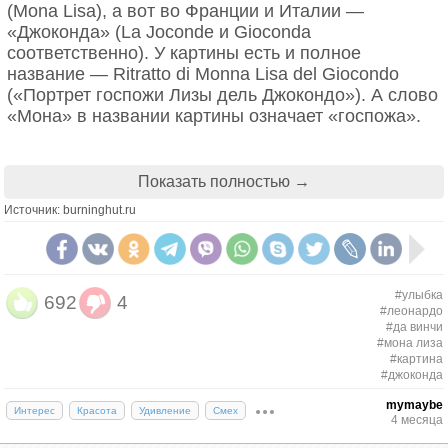
(Mona Lisa), а вот во Франции и Италии —
«Джоконда» (La Joconde и Gioconda
соответственно). У картины есть и полное
название — Ritratto di Monna Lisa del Giocondo
(«Портрет госпожи Лизы дель Джокондо»). А слово
«Мона» в названии картины означает «госпожа».
Жена торговца шёлком или людьми
Показать полностью →
О жизни Моны Лизы известно немного, и даже эти
Источник: burninghut.ru
немногие факты порой разнятся. Большую часть
фактов о ней удалось раздобыть историку
Джузеппе Палланти.
#улыбка
692
4
Лиза родилась в старинной аристократической
#леонардо
семье Герардини во Флоренции. Доходы
#да винчи
#мона лиза
семейство получало от фермерских угодий в
#картина
Кьянти. Матерью Лизы была Лукреция дель
#джоконда
Каччия, третья жена Антона-Мария ди Нольдо
mymaybe
Герардини. Две предыдущие супруги умерли при
Интерес
Красота
Удивление
Смех
4 месяца
родах. У Лизы было три сестры и три брата.