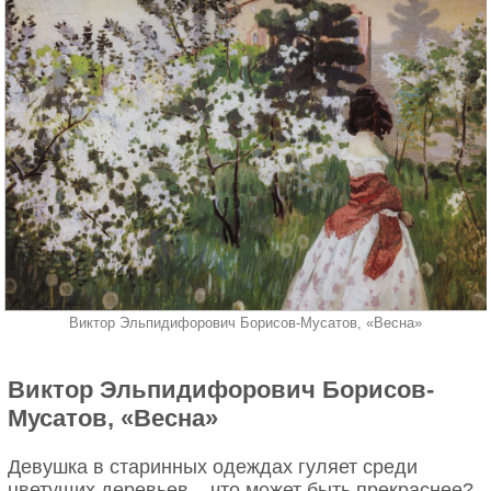
воды и суши, а захватывающая перспектива
напоминает, насколько человеческие проблемы
несущественны. Отсутствие людей в кадре
позволяет представить, как умиротворенно
выглядела планета до нашего появления.
Ян Вермеер «Маленькая улица», 1657–
1658
Виктор Эльпидифорович Борисов-Мусатов, «Весна»
Виктор Эльпидифорович Борисов-
Мусатов, «Весна»
Девушка в старинных одеждах гуляет среди
цветущих деревьев – что может быть прекраснее?