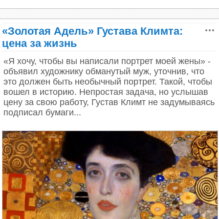
играют, а женщины заняты повседневной работой.
эскизов "Золотой Адели".
Ординарность подана с достоинством, которое
мотивирует больше ценить свою жизнь и
«Золотая Адель» Густава Климта:
освобождает от волнений по поводу статуса и
цена за жизнь
положения в обществе.
«Я хочу, чтобы вы написали портрет моей жены» -
Каспар Давид Фридрих «Восход луны
объявил художнику обманутый муж, уточнив, что
над морем», 1822
это должен быть необычный портрет. Такой, чтобы
вошел в историю. Непростая задача, но услышав
цену за свою работу, Густав Климт не задумываясь
подписал бумаги...
Исаак Левитан, «Цветущие яблони»
Портрет Нины Николаевны Кандинской, жены художника Василий
Кандинский 1917, 67×60 см
Эскизы "Золотой Адели" Климта
Белое подвенечное платье Нины было пошито по
эскизу Кандинского. Кто-то говорил, что Нина
Связанный договором с заказчиком, Климт не мог