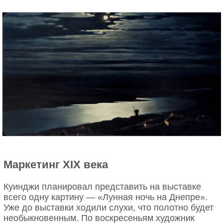
Лиза прожила в браке с Франческо до конца своих
дней. У них родилось пятеро детей, также девушка
взяла на себя воспитание Бартоломео — сына
Франческо от первого брака. Супруг Лизы умер от
чумы в 80 лет. До этого он составил завещание, в
котором возвращал приданое Лизе. Кроме того, он
подарил ей личную одежду, украшения и сделал
всё, чтобы обеспечить будущее своей вдовы. Но
Лиза пережила мужа лишь на четыре года.
Маркетинг XIX века
Куинджи планировал представить на выставке
всего одну картину — «Лунная ночь на Днепре».
Уже до выставки ходили слухи, что полотно будет
необыкновенным. По воскресеньям художник