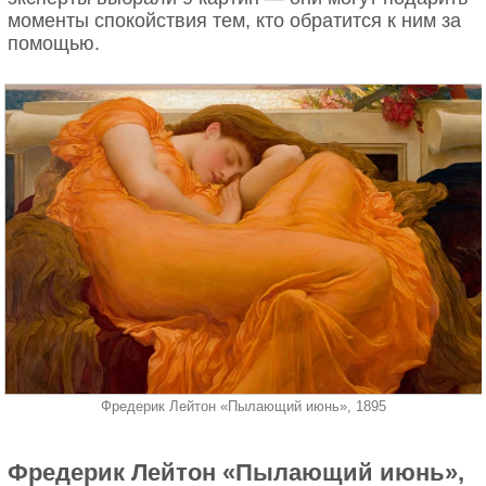
трубку, Кандинский сказал тихим голосом: «Я хочу
влюбленных наедине, заставить из проводить
моменты спокойствия тем, кто обратится к ним за
непременно познакомиться с Вами лично».»
вместе так много времени, чтобы они просто
помощью.
надоели друг другу.
Фредерик Лейтон «Пылающий июнь», 1895
кадр из фильма "Женщина в золоте"
Фредерик Лейтон «Пылающий июнь»,
Фердинанд Блох-Бауэр, муж Адели Блох-Бауэр,