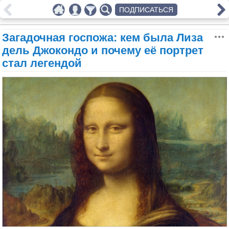
ПОДПИСАТЬСЯ
Загадочная госпожа: кем была Лиза
дель Джокондо и почему её портрет
стал легендой