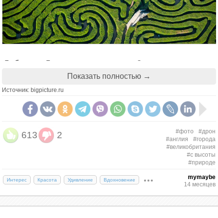
Лабиринт Лонглита имеет почти 3 км тропинок и
является крупнейшим в Великобритании. С высоты
Показать полностью →
он похож на паззл. (Jason Hawkes)
Источник: bigpicture.ru
#фото
#дрон
613
2
#англия
#города
#великобритания
#с высоты
#природе
mymaybe
Интерес
Красота
Удивление
Вдохновение
14 месяцев