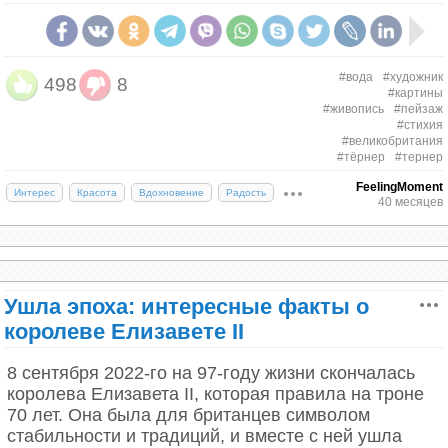
Беседа
Манчестерская центральная библиотека,
построена в 1930-ых годах. Вдохновение Римского
Пантеона. (Jason Hawkes)
Принято говорить о чае, хваля его достоинства и
#вода
#художник
498
8
#картины
обсуждая особенности. Нельзя шуметь и
#живопись
#пейзаж
размахивать руками.
Последний рейс фрегата "Отважный" Джозеф Мэллорд, Уильям
#стихия
Тёрнер, 1839, 90.8×121.9 см
#великобритания
#тёрнер
#тернер
Есть легенда, что последними словами Тёрнера
FeelingMoment
Интерес
Красота
Вдохновение
Радость
были: «Солнце – это бог». История красивая, хотя
40 месяцев
ни подтвердить, ни опровергнуть ее не
представляется возможным. Но разве так важно,
что произнес Уильям Тёрнер на смертном одре,
если всей своей жизнью он подтверждал, что его
Ушла эпоха: интересные факты о
божество – именно солнце?
королеве Елизавете II
8 сентября 2022-го на 97-году жизни скончалась
королева Елизавета II, которая правила на троне
70 лет. Она была для британцев символом
Главная точка на британском спортивном
стабильности и традиций, и вместе с ней ушла
календаре – Центр-корт во время турнира