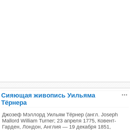
Цель
Раскрыть тонкости вкуса и аромата чая,
насладиться напитком.
Холм святого Михаила – родина мифов и легенд,
а, по легенде - место упокоения короля Артура.
(Jason Hawkes)
Традиционный вид чая
Качественные улуны: тайваньские, фуцзяньские,
Сияющая живопись Уильяма
гуандунские.
Тёрнера
Джозеф Мэллорд Уильям Тёрнер (англ. Joseph
Особенности заваривания
Mallord William Turner; 23 апреля 1775, Ковент-
Гарден, Лондон, Англия — 19 декабря 1851,