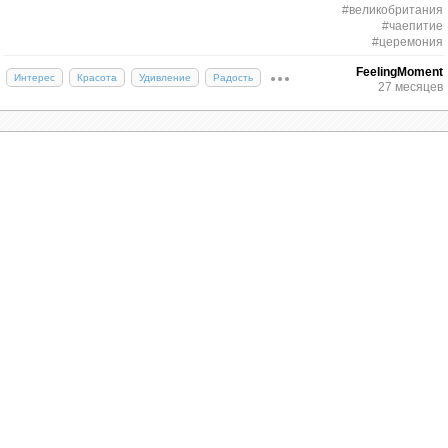
#великобритания
#чаепитие
Место
#церемония
FeelingMoment
Интерес
Красота
Удивление
Радость
27 месяцев
Беседка в саду или закрытое помещение в чайном
домике. Гости усаживаются на соломенные
коврики вокруг чабаня (столика с поддоном).
Палм-Хаус в Королевских ботанических садах Кью.
Это викторианское сооружение из стекла и железа
имеет фантастическую форму, особенно с этого
угла обзора. (Jason Hawkes)