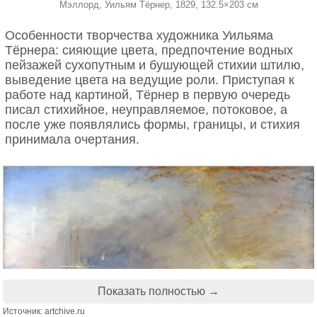
Мэллорд, Уильям Тёрнер, 1829, 132.5×203 см
Особенности творчества художника Уильяма
Тёрнера: сияющие цвета, предпочтение водных
Сервировка
Одна из самых известных
пейзажей сухопутным и бушующей стихии штилю,
достопримечательностей Лондона –
выведение цвета на ведущие роли. Приступая к
Трафальгарская площадь. (Jason Hawkes)
работе над картиной, Тёрнер в первую очередь
Чайная пара состоит из высокой узкой чашки и
писал стихийное, неуправляемое, потоковое, а
широкой. Узкая — «небесная» — несет мужскую
после уже появлялись формы, границы, и стихия
энергию и отвечает за аромат, широкая —
принимала очертания.
«земная» — несет женскую энергию и отвечает за
вкус и цвет напитка.
Еда
Китайцы обычно не едят во время церемонии. За
несколько часов до нее не употребляют кислое,
острое или сладкое.
Показать полностью →
Источник: artchive.ru