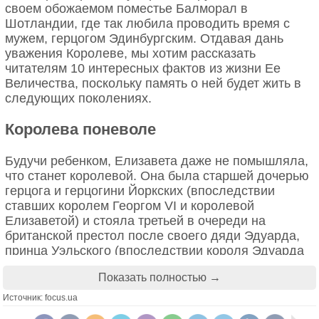
150 000 олуш. (Jason Hawkes)
своем обожаемом поместье Балморал в
огонь – божества, служению которым Тёрнер
Шотландии, где так любила проводить время с
посвятил жизнь. Немалых успехов добился он и в
мужем, герцогом Эдинбургским. Отдавая дань
топографической живописи.
уважения Королеве, мы хотим рассказать
читателям 10 интересных фактов из жизни Ее
Величества, поскольку память о ней будет жить в
следующих поколениях.
Королева поневоле
Будучи ребенком, Елизавета даже не помышляла,
что станет королевой. Она была старшей дочерью
герцога и герцогини Йоркских (впоследствии
ставших королем Георгом VI и королевой
Елизаветой) и стояла третьей в очереди на
британской престол после своего дяди Эдуарда,
принца Уэльского (впоследствии короля Эдуарда
Затопленные берега Оусе в Йоркшире. И лишь
VIII), и отца, герцога Йоркского.
поросшие зеленью берега выдают течение реки.
Япония
Показать полностью →
(Jason Hawkes)
Однако, когда дядя Елизаветы, Эдуард VIII,
Источник: focus.ua
отрекся от престола в 1936 году, чтобы жениться
Дождь, пар и скорость. Большая западная железная дорога Джозеф