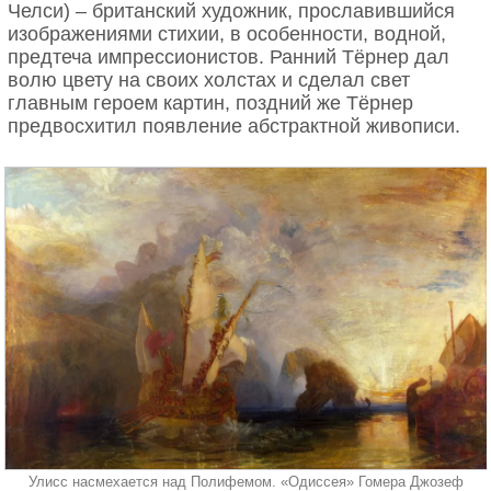
Челси) – британский художник, прославившийся
Родниковую воду нагревают до 90–95 °C («шум
изображениями стихии, в особенности, водной,
ветра в соснах»). В ошпаренный чайник из глины
предтеча импрессионистов. Ранний Тёрнер дал
(чаху) засыпают улун. Первую заварку не пьют, а
волю цвету на своих холстах и сделал свет
сливают сразу в чабань, она нужна для удаления
главным героем картин, поздний же Тёрнер
чайной пыли. Снова наливается вода, и чай
предвосхитил появление абстрактной живописи.
настаивается в зависимости от сорта 10–30
секунд. Процесс повторяется до 10 раз, пока чай
Два моста через реку Форт, хотя в глаза больше
не отдаст весь свой вкус.
бросается железнодорожный. (Jason Hawkes)
Улисс насмехается над Полифемом. «Одиссея» Гомера Джозеф