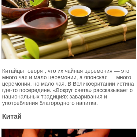
«золотой час» замок заливают лучи уходящего
солнца. (Jason Hawkes)
Китайцы говорят, что их чайная церемония — это
много чая и мало церемонии, а японская — много
церемонии, но мало чая. В Великобритании истина
где-то посередине. «Вокруг света» рассказывает о
национальных традициях заваривания и
употребления благородного напитка.
Китай
Иглы острова Уайт. (Jason Hawkes)