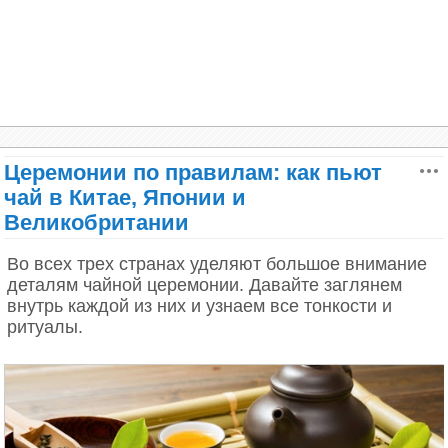
Старый Сарум когда-то был крепостью железного
века, построенной 5000 лет назад. Именно здесь
находился первый собор Солсбери. (Jason
Hawkes)
Церемонии по правилам: как пьют
чай в Китае, Японии и
Великобритании
Во всех трех странах уделяют большое внимание
деталям чайной церемонии. Давайте заглянем
внутрь каждой из них и узнаем все тонкости и
ритуалы.
Замок Эйлен-Донан на западном побережье
Шотландии, в месте, где сливаются три озера. В