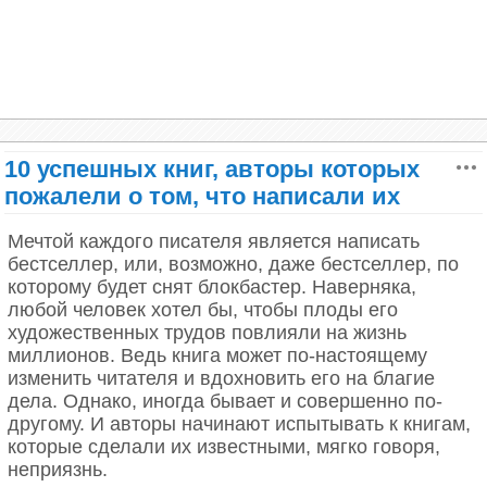
несчастьем, свалившимся на него за всю жизнь.
Первым было отсутствие отца. Но когда он привык
к первому, тут же возникло второе.
Он довольно быстро определил причины своих
неудач. Он был из бедной, не полной семьи. И
если до пятого класса его совершенно не
10 успешных книг, авторы которых
смущало, что он не сдает деньги на завтраки, а
пожалели о том, что написали их
наоборот носит и школы бидоны с обедом, то как
только ему начали нравиться девочки, то он
Мечтой каждого писателя является написать
понял, постыдная его нищета может вызвать у
бестселлер, или, возможно, даже бестселлер, по
сверстниц только жалость, но никакие другие
которому будет снят блокбастер. Наверняка,
чувства. И это раз.
любой человек хотел бы, чтобы плоды его
А два, три, четыре и даже пять это то, что он был
художественных трудов повлияли на жизнь
урод.
миллионов. Ведь книга может по-настоящему
изменить читателя и вдохновить его на благие
И это тоже обнаружилось к концу пятого класса.
дела. Однако, иногда бывает и совершенно по-
Как сам он не догадывался об этом раньше? Ведь
другому. И авторы начинают испытывать к книгам,
и зеркало было у них с мамой в коридоре и
которые сделали их известными, мягко говоря,
смотрел он на себя часто натягивая обувь перед
неприязнь.
выходом из дома. Но вот теперь, в тот же момент,