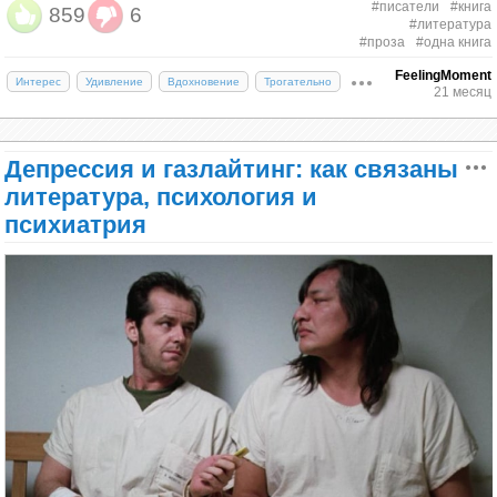
изнутри поразить рыбину, а затем вырезал себя из
#писатели
#книга
859
6
дипломатической миссии в Петербург и узнал, что
пренебрегай ими и всего более страшись
#литература
ее чрева и спасся.
Дж.Д. Сэлинджер, «Над пропастью во
в России Тютчева почти не знают. Гагарин
употребить оные на что-либо вредное и
#проза
#одна книга
уговорил поэта прислать ему в тетрадь с
бесполезное: это талант, в котором ты должен
ржи»
На Хоккайдо, самом северном острове Японии, где
FeelingMoment
Интерес
Удивление
Вдохновение
Трогательно
последними стихотворениями и забрал несколько
будешь некогда дать отчет богу!.. Ты имеешь,
21 месяц
зимы бывают суровыми и вырастают огромные
неопубликованных произведений у Раича. А затем
любезнейший сын мой, доб­рое сердце...
Единственный роман Сэлинджера «Над
сугробы, популярна местная легенда, связанная с
показал все собранные рукописи Петру
Благодарю тебя, бесценный друг мой, за любовь
пропастью во ржи» стал одной из важнейших
топонимом Баккай — «Китовая скала». Когда
Вяземскому и Василию Жуковскому.
твою ко мне и нежное твое во мне вни­мание...»
Депрессия и газлайтинг: как связаны
литературных сенсаций XX века, а его главный
однажды на берег обрушилось разрушительное
герой Холден Колфилд — символом нового
цунами, кит-родитель Порофунбэ и его детеныш
литература, психология и
«…Намедни я передаю Вяземскому некоторые
Публиковаться в литературных журналах
бунтарского поколения, от хиппи до современных
Понфунбэ старались своими телами защитить мыс
психиатрия
стихотворения, старательно разобранные и
Лермонтов начала с 21 года. Стихотворение
молодых радикалов. Сразу после выхода книги в
и всю территорию вокруг него от набега волны.
переписанные мною; через несколько дней
«Смерть поэта» и ссылка сделали его одним из
1951 году писатель закрылся от внешнего мира.
Рыбины превратились в скалу в форме огромного
невзначай захожу к нему около полуночи и застаю
самых популярных литераторов в России, но при
Вплоть до своей смерти в 2010 году он вел
кита, несущего на спине китенка. Люди
его вдвоем с Жуковским за чтением ваших стихов
жизни он выпустил только один сборник.
уединенный образ жизни и писал в стол.
поклонялись скале как китовому богу Фунбэкамуи.
и вполне увлеченных поэтическим чувством, коим
Айны — народ, в древности населявший всю
дышат ваши стихи. Я был в восхищении, в
Японию, а затем переселившийся на север, —
восторге, и каждое слово, каждое замечание, в
называли это место Пакаипе-по-кай-пе («Вещь,
особенности Жуковского, все более убеждало
которая носит на себе ребенка»). Название мыса
меня, что он верно понял все оттенки и всю
Баккай пишется иероглифами 抜海, которые
прелесть этой простой и глубокой мысли»
означают «Упущенное морем».
Дипломат Иван Гагарин, из переписки с Федором
Тютчевым