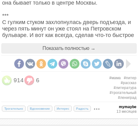
она бывает только в центре Москвы.
***
С гулким стуком захлопнулась дверь подъезда, и
через пять минут он уже стоял на Петровском
бульваре. И вот как всегда, сделав что-то быстрое
и необдуманное, он остановился и попытался
проанализировать: зачем оказался здесь, что
Показать полностью →
привело его на этот унылый бульвар с мокрыми от
дождя скамейками и черными стволами голых
тополей, отражающихся в лужах на фоне неба?
#мама
#питер
914
6
***
#рассказ
#литература
Если вы захотите обменять маленькую комнатку в
#трогательный
#лениград
коммуналке на Петровском бульваре, на
двухкомнатную квартиру на Рязанском проспекте,
mymaybe
Трогательно
Вдохновение
Интерес
Радость
то не думайте, что это совсем уж нелепо. Вполне
13 месяцев
возможно найдется человек, готовый и на такую
фантастически глупую сделку.