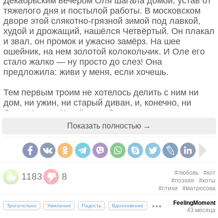
Декабрьским вечером Оля шагала домой, устав от
тяжелого дня и постылой работы. В московском
дворе этой слякотно-грязной зимой под лавкой,
худой и дрожащий, нашёлся Четвёртый. Он плакал
и звал, он промок и ужасно замёрз. На шее
ошейник, на нем золотой колокольчик. И Оле его
стало жалко — ну просто до слез! Она
предложила: живи у меня, если хочешь.
Пикассо и его сиамский кот Мину.
Тем первым троим не хотелось делить с ним ни
дом, ни ужин, ни старый диван, и, конечно, ни
Олю. На шее Четвёртого Оля нашла медальон, а
на медальоне в металле был выдавлен номер. И
Показать полностью →
Оля, конечно же, сразу его набрала, и номер
ответил приятным мужским баритоном. Он был
очень рад, и сказал, чтобы Оля ждала. Четвёртый
— его. Он недавно свалился с балкона, охотясь на
голубя, и убежал со двора. Пытался его отыскать
#любовь
#кот
1183
8
#поэзия
#коты
Баритон, но не вышло. Он так благодарен, что Оля
#стихи
#матросова
его забрала! Он скоро приедет, пусть ждут его.
Кстати, он Миша.
FeelingMoment
Трогательно
Умиление
Радость
Вдохновение
43 месяца