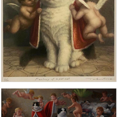
воровала конфеты, вон коридор, где я ударилась
плечом, вот проходит дверь в ванную, входит в
комнату, где был праздничный стол, обходит его
и… начинает играть с шариком, который висит
на… елке! Помню! Я помню елку! У дивана стояла,
в ведре! И звезду на ее верхушке помню –
красную, как будто леденец. Еще помню, что я
запретила Блэку играть с шариками, чтобы не
разбить.
Иногда память услужливо прячет от нас
болезненные воспоминания, а ведь за ними может
быть спрятано настоящее счастье!
Вечером я в подробностях рассказываю эту
историю сыну.
– А что дальше было с Блэком?
– Он так и остался у нас. В него невозможно было
не влюбиться, и нам разрешили его оставить.
Бабуля и дедуля его полюбили, так и жил с нами.