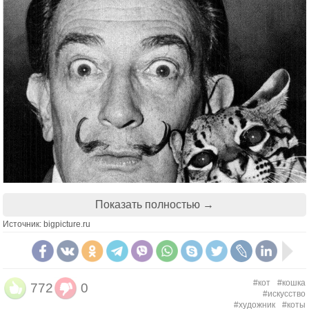
Показать полностью →
Источник: bigpicture.ru
#кот
#кошка
772
0
#искусство
#художник
#коты