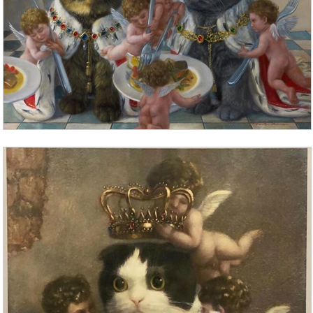
выглядывает из мохнатого полотенца –
любопытно же! Сестра целует малыша, прижимает
к себе, пытается накормить (а он объелся уже), а
я… А я засыпаю. Все плывет перед глазами…
Спать хочется.
Чувствую, как меня переносят на кровать, как с
меня снимают свитер, и я падаю в подушку лицом
и бормочу что-то про с Новым годом и про
хорошие приметы.
А утром я проснулась первая. На моей кровати
рядом с подушками спал Блэк. Я вскочила,
взбудораженная и счастливая. Блэк с нами! И он
вскочил. Проснулся, потянулся. И мы с ним тихо,
чтобы никого не разбудить, пошли в комнату. То
есть он пошел, а я за ним кралась – так интересно
наблюдать за котом у себя дома, так здорово!
И вот он, обнюхивая все на своем пути, проходит
кухню, вот минует шкафчик, из которого я