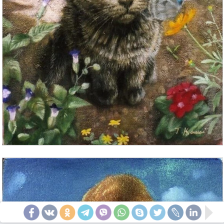
Джой Кэмпбелл. США
Американская художница-иллюстратор Джой
Кэмпбелл (Joy Campbell) живет в местечке Уинлок,
штат Вашингтон. Пишет картины уже более 30 лет.
Сейчас работает в масле, и, конечно, любимой
темой полотен являются котики. Ее котики
довольны жизнью, самодостаточны. Они
развалились по диванам и столам, игриво
заглядывают в глаза и полностью контролируют
сердца людей.