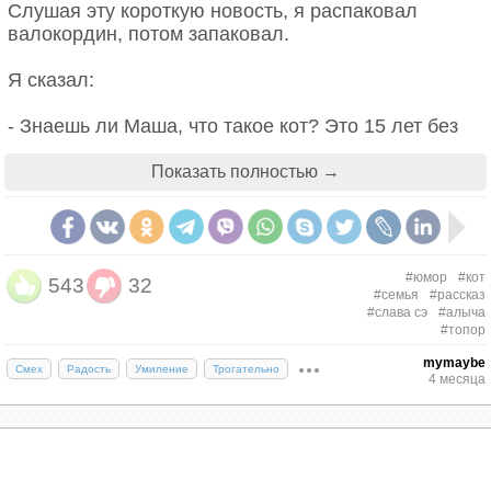
Слушая эту короткую новость, я распаковал
валокордин, потом запаковал.
Я сказал:
- Знаешь ли Маша, что такое кот? Это 15 лет без
права путешествий! Диван и ёлка за окном – вот
теперь твоя ойкумена! Тёплые моря только в кино!
Показать полностью →
И кому ты нужна будешь, с котом на руках, если
что, в свои девятнадцать! Что же ты молчишь,
Мария?
#юмор
#кот
543
32
- Слушаю.
#семья
#рассказ
#слава сэ
#алыча
- Где ты сейчас?
#топор
mymaybe
Смех
Радость
Умиление
Трогательно
- В магазин ходила. За лопаточкой.
4 месяца
И начинает реветь.
Никак не запомню что животные, гости и дача - это