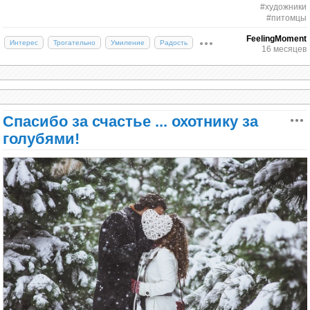
#художники
#питомцы
FeelingMoment
Интерес
Трогательно
Умиление
Радость
16 месяцев
Анри Матисс со своими любимыми
котами — Минуше и Кусси.
Спасибо за счастье ... охотнику за
голубями!