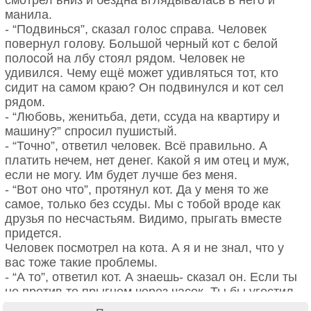
смотрел вниз и бездна вглядывалась в него и
окна и мерзнет.
манила.
- “Подвинься”, сказал голос справа. Человек
Сегодня мы с сестрой носили ему суп – куриную
повернул голову. Большой черный кот с белой
лапшу. Он ел в подъезде, смешно лакал бульон
полосой на лбу стоял рядом. Человек не
маленьким красным язычком. А потом мы ушли
удивился. Чему ещё может удивляться тот, кто
домой, в тепло, а он пошел на крышу. Под снег.
сидит на самом краю? Он подвинулся и кот сел
Пьер Боннар с котом.
Встречать Новый год.
рядом.
- “Любовь, женитьба, дети, ссуда на квартиру и
Мы с сестрой смотрим в окно, распластав ладошки
машину?” спросил пушистый.
по стеклу, и плачем. По-моему, мы наказаны,
- “Точно”, ответил человек. Всё правильно. А
несмотря на праздник.
платить нечем, нет денег. Какой я им отец и муж,
если не могу. Им будет лучше без меня.
Прибежав домой с пустым лотком из-под супа, мы
- “Вот оно что”, протянул кот. Да у меня то же
в очередной раз стали канючить и просить
самое, только без ссуды. Мы с тобой вроде как
бабушку и дедушку разрешить взять котенка себе.
друзья по несчастьям. Видимо, прыгать вместе
Ну пожа-а-а-а-луйста. Ну хотя бы на новогоднюю
придется.
ночь!
Человек посмотрел на кота. А я и не знал, что у
вас тоже такие проблемы.
– Тысячу раз уже говорили вам – нет! Знаешь,
- “А то”, ответил кот. А знаешь- сказал он. Если ты
сколько грязи от котов, он сейчас метить все будет,
не против то прыгнем через часок. Ты бы угостил
мебель драть, ковры, провоняет вся квартира. Нет
меня на последок виски, очень уж я люблю его.