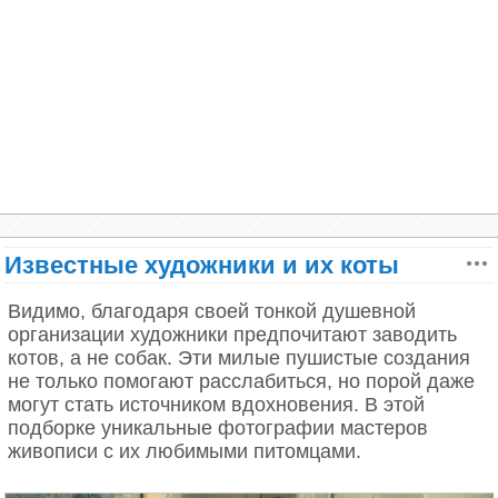
идея завести ослика. Отличный план, я считаю.
Черпая вдохновение из живописи эпохи
Только бы не плакала.
Возрождения, Тохукиро создает совершенно
уникальный визуальный стиль, полный мифов,
легенд и фантазий.
«Каваи подходит к работе над такой хрупкой
связью между историей и картиной, чтобы
воссоединить их. Поскольку религия и
божественное на данный момент менее связаны с
нашим современным обществом, Каваи дополняет
Известные художники и их коты
тему своим собственным воображением, —
говорится на официальной странице художника.
Видимо, благодаря своей тонкой душевной
организации художники предпочитают заводить
котов, а не собак. Эти милые пушистые создания
не только помогают расслабиться, но порой даже
могут стать источником вдохновения. В этой
подборке уникальные фотографии мастеров
живописи с их любимыми питомцами.