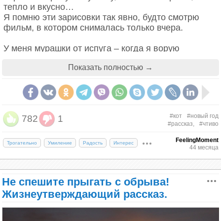
тепло и вкусно…
Я помню эти зарисовки так явно, будто смотрю
фильм, в котором снималась только вчера.
У меня мурашки от испуга – когда я ворую
конфеты, у меня «болит» несуществующий синяк
Показать полностью →
на плече, или я наяву ощущаю запах выпечки и
пытаюсь понять: плюшки или хворост?
Но вот я почему-то совершенно не помню елки, ни
одной. Хотя их там, у дедули и бабули, должно
#кот
#новый год
782
1
было быть как минимум 13 (пока не переехала в
#рассказ,
#чтиво
Москву), из которых хотя бы десять я должна была
запомнить.
FeelingMoment
Трогательно
Умиление
Радость
Интерес
44 месяца
Почему так? Где мой Новый год? Почему он
растворился в памяти, будто ничего и не было? Я
Не спешите прыгать с обрыва!
спрашиваю свою двоюродную сестру: там, в
Жизнеутверждающий рассказ.
детстве, мы, одногодки, все праздники встречали
вместе: