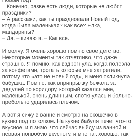
театр. Второй ревновал, бойкотировать начал
– Конечно, разве есть люди, которые не любят
лоток. А Третий был рад: может, вскорости будут
праздники?
котята.
– А расскажи, как ты праздновала Новый год,
когда была маленькая? Как все? Елка,
Потом отмечали они вшестером Новый год.
мандарины?
Встречали весну, проводили чудесное лето.
– Да, – киваю я. – Как все.
Второй попривык, стал покладистый ласковый кот.
Но Мишу он все-таки любит не так, как котлеты.
И молчу. Я очень хорошо помню свое детство.
Некоторые моменты так отчетливо, что даже
А к осени, Оля и Миша назвались семьёй. Зажили
страшно. Я помню, как вздрогнула, когда полезла
прекрасно и дружно со всеми котами. Коты и не
за конфетами, трогать которые мне запретили,
знают, что скоро родится Шестой.
потому что «это не Новый год», и меня окликнула
бабушка. Помню, как вприпрыжку бежала за
Спасибо за счастье охотнику за голубями.
дедулей по коридору, который казался мне,
маленькой, очень длинным, споткнулась и больно-
Мальвина Матрасова
пребольно ударилась плечом.
А вот я сижу в ванне и смотрю на окошечко в
Он же с другим котом.
кухню под потолком. На кухне бабуля печет что-то
вкусное, и я знаю, что сейчас выйду из ванной и
Густав Климт со своим питомцем Катце.
первая попробую вкусноту, и мне так хорошо, так