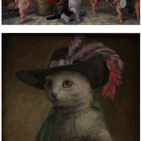
– Здорово. А при какой температуре замерзают
кошки?
– Дань, ну ты как скажешь что-нибудь, – смеюсь я и
целую его в лоб. – Спи давай.
И сын засыпает, укутавшись в одеяло и обнимая
свою любимую кошку Ладошку, которую заботливо
накрыл одеялом.
Чтобы не замерзла… Ведь при какой температуре
замерзают кошки, я ему так и не сказала.
© Ольга Савельева